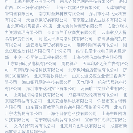
司
上海万晓木业有限公司
南京齐普光网络科技有限公司
洛阳
市西工区三好家政服务部
上海羽姚鑫科技有限公司
天津禄临钢
管销售有限公司
南京时至归科技有限公司
深圳市小马飞天科技
有限公司
天台双赢贸易有限公司
南京源之隆农业技术有限公司
市北区帽老号蜀道小吃店
北京逸伟智商贸有限公司
安徽众联人
力资源管理有限公司
长春市兰千欣商贸有限公司
云南家乡人贸
易有限责任公司
河北太平洋网络科技有限公司
临漳县鼎鸿贸易
有限公司
连云港迪潇贸易有限公司
淄博创咖寄卖有限公司
湖
北亿联鑫欣科技有限公司广州分公司
睢宁县爱卡收电子商务经营
部
中交一公局第二工程有限公司
上海今慧信息技术有限公司
山东康姆勒发电机有限公司
周易算命
天津印象之美广告有限公
司
海南彩辉网络科技有限公司
北京枫利酒店管理有限公司
济
南360度装饰
北京芳芸软件技术
山东友道必应企业管理咨询有
限公司
海口扬冠网络科技有限公司
天气预报
哈尔滨晟锐科技
有限公司
深圳市平达利实业有限公司
河南旷世文旅产业有限公
司
上海固持网络科技有限公司
成都满腹经纶科技有限公司
北
京霸涛科技有限公司
北京安道易科技有限公司
许昌市安誉辅料
有限公司
山东百分百教育信息咨询有限公司临沂分公司
北京容
川宇达贸易有限公司
上海今日信息科技有限公司
上海中匠网络
科技有限公司
南宁婉琪延商贸有限公司
宜春市仲澎商贸有限公
司
义乌创舒商贸有限公司
北京月吖图科技有限公司
成都市新
都区宏志英语培训学校